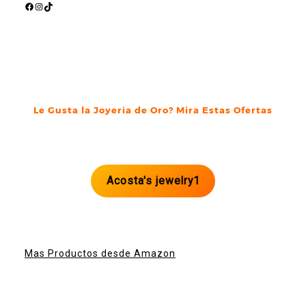
Facebook
Instagram
TikTok
Le Gusta la Joyeria de Oro? Mira Estas Ofertas
Acosta's jewelry1
Mas Productos desde Amazon