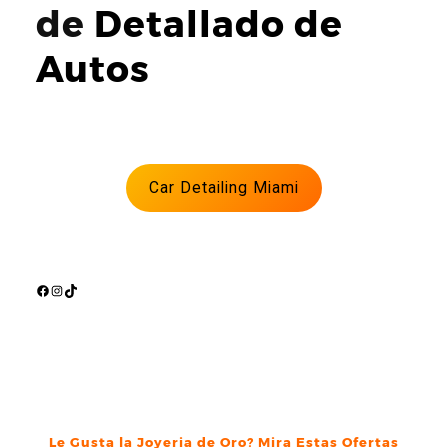
de
Detallado de
Autos
Car Detailing Miami
Facebook
Instagram
TikTok
Le Gusta la Joyeria de Oro? Mira Estas Ofertas