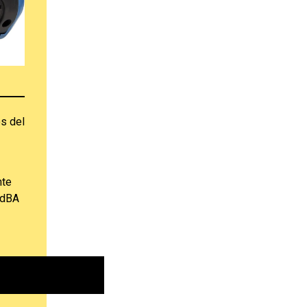
s del
nte
 dBA