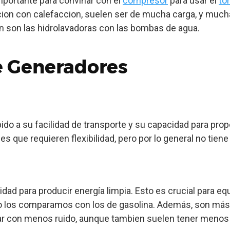
mportante para convinar con el
c
ompresor
para usar el
to
ccion con calefaccion, suelen ser de mucha carga, y mu
ón son las hidrolavadoras con las bombas de agua.
de Generadores
do a su facilidad de transporte y su capacidad para prop
es que requieren flexibilidad, pero por lo general no tie
dad para producir energía limpia. Esto es crucial para e
los comparamos con los de gasolina. Además, son más si
jar con menos ruido, aunque tambien suelen tener menos 