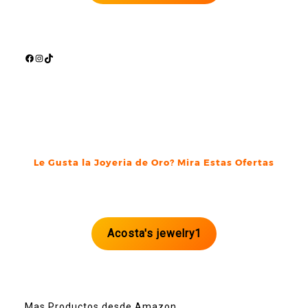
Facebook
Instagram
TikTok
Le Gusta la Joyeria de Oro? Mira Estas Ofertas
Acosta's jewelry1
Mas Productos desde Amazon