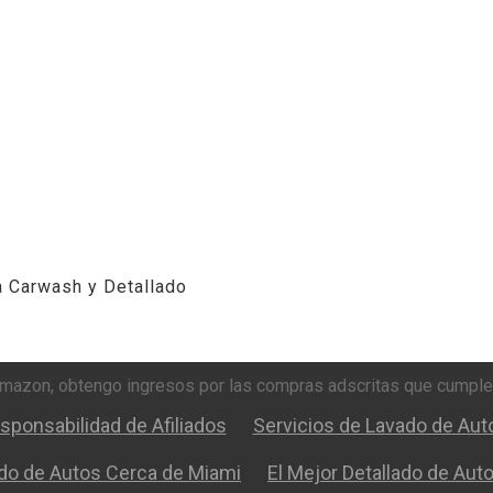
a Carwash y Detallado
Amazon, obtengo ingresos por las compras adscritas que cumplen
sponsabilidad de Afiliados
Servicios de Lavado de Auto
ado de Autos Cerca de Miami
El Mejor Detallado de Aut