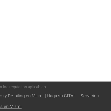
 los requisitos aplicables.
s y Detailing en Miami | Haga su CITA!
Servicios
os en Miami